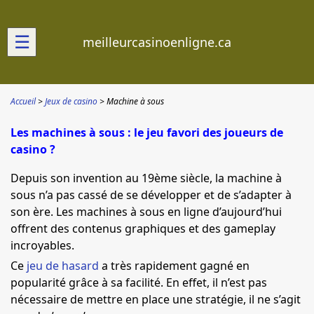
☰
meilleurcasinoenligne.ca
Accueil
Jeux de casino
Machine à sous
Les machines à sous : le jeu favori des joueurs de
casino ?
Depuis son invention au 19ème siècle, la machine à
sous n’a pas cassé de se développer et de s’adapter à
son ère. Les machines à sous en ligne d’aujourd’hui
offrent des contenus graphiques et des gameplay
incroyables.
Ce
jeu de hasard
a très rapidement gagné en
popularité grâce à sa facilité. En effet, il n’est pas
nécessaire de mettre en place une stratégie, il ne s’agit