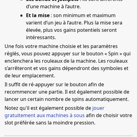
d’une machine à l’autre.
Et la mise
: son minimum et maximum
varient d’un jeu à l’autre. Plus la mise sera
élevée, plus vos gains potentiels seront
intéressants.
Une fois votre machine choisie et les paramètres
réglés, vous pouvez appuyer sur le bouton « Spin » qui
enclenchera les rouleaux de la machine. Les rouleaux
s’arrêteront et vos gains dépendront des symboles et
de leur emplacement.
Il suffit de ré-appuyer sur le bouton afin de
recommencer une partie. Il est également possible de
lancer un certain nombre de spins automatiquement.
Notez qu'il est également possible de
jouer
gratuitement aux machines à sous
afin de choisir votre
slot préférée sans la moindre pression.