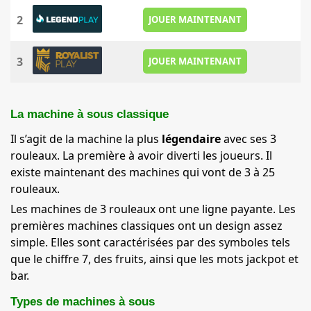
2
JOUER MAINTENANT
3
JOUER MAINTENANT
La machine à sous classique
Il s’agit de la machine la plus
légendaire
avec ses 3
rouleaux. La première à avoir diverti les joueurs. Il
existe maintenant des machines qui vont de 3 à 25
rouleaux.
Les machines de 3 rouleaux ont une ligne payante. Les
premières machines classiques ont un design assez
simple. Elles sont caractérisées par des symboles tels
que le chiffre 7, des fruits, ainsi que les mots jackpot et
bar.
Types de machines à sous